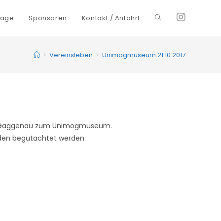
räge
Sponsoren
Kontakt / Anfahrt
Toggle
website
>
Vereinsleben
>
Unimogmuseum 21.10.2017
search
sche Gaggenau zum Unimogmuseum.
aden begutachtet werden.