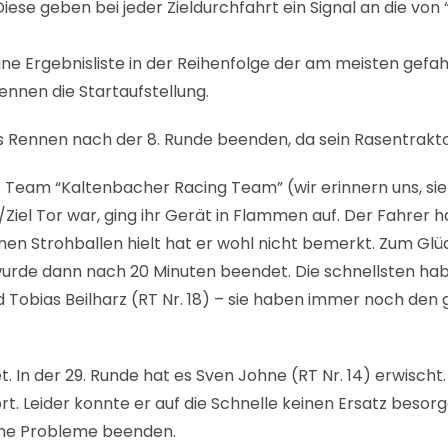
e geben bei jeder Zieldurchfahrt ein Signal an die von “
eine Ergebnisliste in der Reihenfolge der am meisten ge
nnen die Startaufstellung.
as Rennen nach der 8. Runde beenden, da sein Rasentrakto
as Team “Kaltenbacher Racing Team” (wir erinnern uns, sie
Ziel Tor war, ging ihr Gerät in Flammen auf. Der Fahrer h
n Strohballen hielt hat er wohl nicht bemerkt. Zum Glück
de dann nach 20 Minuten beendet. Die schnellsten habe
und Tobias Beilharz (RT Nr. 18) – sie haben immer noch den
. In der 29. Runde hat es Sven Johne (RT Nr. 14) erwischt.
rt. Leider konnte er auf die Schnelle keinen Ersatz beso
hne Probleme beenden.