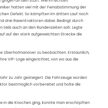
s gingen an den Start. Wie im echten
niker hatten viel mit der Feinabstimmung der
hen Defekt. So kämpften im dritten Lauf noch
d drei Rasentraktoren dabei. Bedingt durch
 teils auch an den Rundenzeiten sah. Legte
auf auf der stark aufgeweichten Strecke die
re Überholmanöver zu beobachten. Erstaunlich,
ihre VIP-Loge eingerichtet, von wo aus die
 Jahr zu Jahr gesteigert. Die Fahrzeuge würden
or bestmöglich vorbereitet und holte die
ze in die Knochen ging, konnte man erschöpften