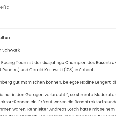
eißt:
alten
ar Schwark
acing Team ist der diesjährige Champion des Rasentrak
4 Runden) und Gerald Kosowski (103) in Schach.
berg gut mitmischen können, belegte Nadine Lengert, d
 sie nur in den Garagen verbracht!”, so stimmte Moderato
ktor-Rennen ein. Erfreut waren die Rasentraktorfreunde
ommen waren. Rennleiter Andreas Lorch hatte mit seinem