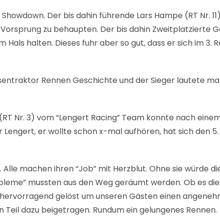
 Showdown. Der bis dahin führende Lars Hampe (RT Nr. 11
orsprung zu behaupten. Der bis dahin Zweitplatzierte G
 Hals halten. Dieses fuhr aber so gut, dass er sich im 3. 
sentraktor Rennen Geschichte und der Sieger lautete mal
 (RT Nr. 3) vom “Lengert Racing” Team konnte nach einem
r Lengert, er wollte schon x-mal aufhören, hat sich den 5
k. Alle machen ihren “Job” mit Herzblut. Ohne sie würde d
Probleme” mussten aus den Weg geräumt werden. Ob es di
 hervorragend gelöst um unseren Gästen einen angeneh
en Teil dazu beigetragen. Rundum ein gelungenes Rennen.