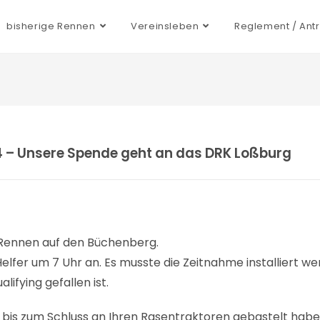
bisherige Rennen
Vereinsleben
Reglement / Ant
14 – Unsere Spende geht an das DRK Loßburg
r Rennen auf den Büchenberg.
lfer um 7 Uhr an. Es musste die Zeitnahme installiert we
ifying gefallen ist.
bis zum Schluss an Ihren Rasentraktoren gebastelt hab