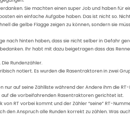
mgegangen.
 verdanken. Sie machten einen super Job und haben für ei
sten ein einfache Aufgabe haben. Das ist nicht so. Nicht
nell die gelbe Flagge zeigen zu können, sondern sie müsse
ge nach hinten haben, dass sie nicht selber in Gefahr ger
edanken. Ihr habt mit dazu beigetragen dass das Rennen s
. Die Rundenzähler.
bisch notiert. Es wurden die Rasentraktoren in zwei Grup
 nur auf seine Zählliste während der Andere ihm die RT
 auf die vorbeifahrenden Rasentraktoren gerichtet ist.
ulk von RT vorbei kommt und der Zähler “seine” RT-Nummer
ich den Anspruch alle Runden korrekt zu zählen. Was auch