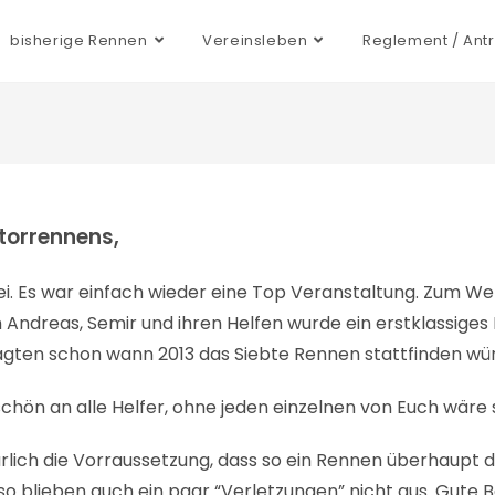
bisherige Rennen
Vereinsleben
Reglement / Ant
torrennens,
bei. Es war einfach wieder eine Top Veranstaltung. Zum We
n Andreas, Semir und ihren Helfen wurde ein erstklassige
fragten schon wann 2013 das Siebte Rennen stattfinden wü
chön an alle Helfer, ohne jeden einzelnen von Euch wäre 
lich die Vorraussetzung, dass so ein Rennen überhaupt 
 so blieben auch ein paar “Verletzungen” nicht aus. Gut