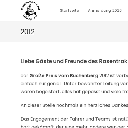
Zum
Inhalt
Startseite
Anmeldung 2026
springen
2012
Liebe Gäste und Freunde des Rasentrak
der
Große Preis vom Büchenberg
2012 ist vor
einfach nur genial. Unter bewährter Leitung vo
waren begeistert, alles hat gepasst und viele 
An dieser Stelle nochmals ein herzliches Dankes
Das Engagement der Fahrer und Teams ist natür
hart gekämpft, der eine mehr, andere weniger,