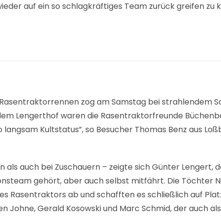
 wieder auf ein so schlagkräftiges Team zurück greifen zu
e Rasentraktorrennen zog am Samstag bei strahlendem 
em Lengerthof waren die Rasentraktorfreunde Büchenber
so langsam Kultstatus”, so Besucher Thomas Benz aus Loßb
rn als auch bei Zuschauern – zeigte sich Günter Lengert,
steam gehört, aber auch selbst mitfährt. Die Töchter Nic
des Rasentraktors ab und schafften es schließlich auf P
n Johne, Gerald Kosowski und Marc Schmid, der auch als 