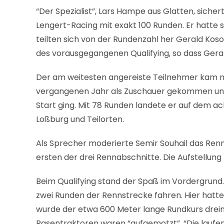
“Der Spezialist”, Lars Hampe aus Glatten, sicher
Lengert-Racing mit exakt 100 Runden. Er hatte
teilten sich von der Rundenzahl her Gerald Kos
des vorausgegangenen Qualifying, so dass Gerald
Der am weitesten angereiste Teilnehmer kam mi
vergangenen Jahr als Zuschauer gekommen und w
Start ging. Mit 78 Runden landete er auf dem 
Loßburg und Teilorten.
Als Sprecher moderierte Semir Souhail das Renne
ersten der drei Rennabschnitte. Die Aufstellung
Beim Qualifying stand der Spaß im Vordergrun
zwei Runden der Rennstrecke fahren. Hier hatt
wurde der etwa 600 Meter lange Rundkurs dreima
Rasentraktoren waren “aufgemotzt”. “Die laufen 