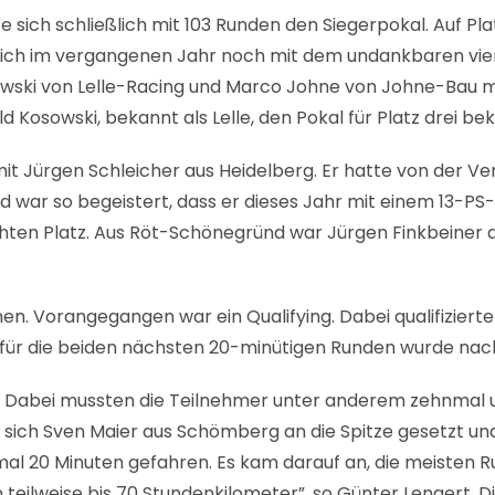
te sich schließlich mit 103 Runden den Siegerpokal. Auf Pl
 sich im vergangenen Jahr noch mit dem undankbaren vier
owski von Lelle-Racing und Marco Johne von Johne-Bau mit
 Kosowski, bekannt als Lelle, den Pokal für Platz drei be
t Jürgen Schleicher aus Heidelberg. Er hatte von der Ve
ar so begeistert, dass er dieses Jahr mit einem 13-PS-
achten Platz. Aus Röt-Schönegründ war Jürgen Finkbeiner
n. Vorangegangen war ein Qualifying. Dabei qualifizierten
 für die beiden nächsten 20-minütigen Runden wurde nach 
d. Dabei mussten die Teilnehmer unter anderem zehnmal 
e sich Sven Maier aus Schömberg an die Spitze gesetzt u
l 20 Minuten gefahren. Es kam darauf an, die meisten R
teilweise bis 70 Stundenkilometer”, so Günter Lengert. D