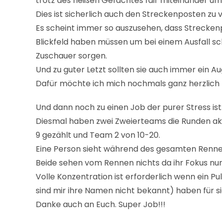
trotz des heißen Gefächtes fair miteinander u
Dies ist sicherlich auch den Streckenposten zu
Es scheint immer so auszusehen, dass Streckenpo
Blickfeld haben müssen um bei einem Ausfall sch
Zuschauer sorgen.
Und zu guter Letzt sollten sie auch immer ein Au
Dafür möchte ich mich nochmals ganz herzlich b
Und dann noch zu einen Job der purer Stress ist
Diesmal haben zwei Zweierteams die Runden akri
9 gezählt und Team 2 von 10-20.
Eine Person sieht während des gesamten Rennen
Beide sehen vom Rennen nichts da ihr Fokus nur
Volle Konzentration ist erforderlich wenn ein P
sind mir ihre Namen nicht bekannt) haben für s
Danke auch an Euch. Super Job!!!