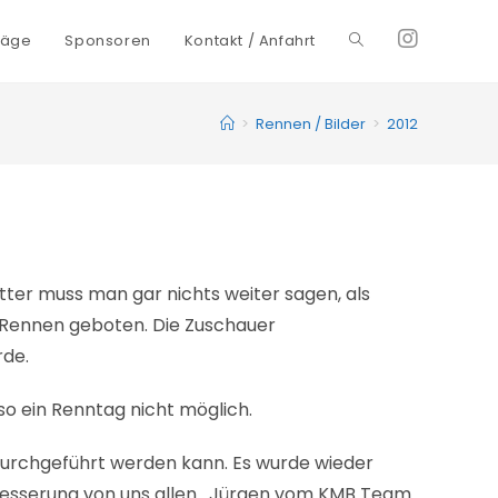
räge
Sponsoren
Kontakt / Anfahrt
Toggle
website
>
Rennen / Bilder
>
2012
search
tter muss man gar nichts weiter sagen, als
s Rennen geboten. Die Zuschauer
rde.
so ein Renntag nicht möglich.
durchgeführt werden kann. Es wurde wieder
e Besserung von uns allen. Jürgen vom KMB Team