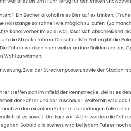
r war alles bis um 11 Uhr fertig für den ersten Showdown
: 1. Ein Becher alkoholfreies Bier auf ex trinken. (Frühe
ne Holzstange so schnell wie möglich zu laufen. (So manc
t)Alkohol vorher im Spiel war, lässt sich abschließend n
 die Strecke fahren .Die schnellste Zeit ergibt die Pole 
ie Fahrer werkeln noch weiter an ihre Boliden um das O
en Wohl zu widmen.
inweisung. Zwei der Streckenposten, sowie der Stadion-sp
Fahrer treffen sich im Infield der Rennstrecke. Ziel ist es
cherheit der Fahrer und der Zuschauer. Weiterhin wird da
 noch zu den einzelnen Fahrern durchdringen (alle sind be
ndlich ist es soweit. Um kurz vor 14 Uhr werden die Fahr
begeben. Sobald alle stehen, wird bei jedem Fahrer noch 