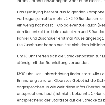
ihrem Gefährt anzubringen. Aber auch dieses Jah
Das Qualifying besteht aus folgenden Komponenten
vertragen ja nichts mehr… 🙂 2. 10 Runden um ei
ein wenig nachlässt – Ob da eventuell auch (Res
den Rasentraktor. Helm aufsetzen und 3 Runden um
Fahrer und Zuschauer erstmal Pause angesagt. D
Die Zuschauer haben nun Zeit sich dem leiblich
Um 13 Uhr treffen sich die Streckenposten zur E
ständig mit der Rennleitung verbunden.
13:30 Uhr. Das Fahrerbriefing findet statt. Alle 
Erinnerung zu rufen. Oberstes Gebot ist die Si
angesprochen. In wie weit diese Infos überhaupt
entsprechend hoch) ist nicht bekannt… 🙂 Nun e
entsprechend der Startliste auf die Strecke zu 