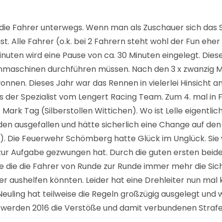
un die Fahrer unterwegs. Wenn man als Zuschauer sich da
st. Alle Fahrer (o.k. bei 2 Fahrern steht wohl der Fun eh
inuten wird eine Pause von ca. 30 Minuten eingelegt. Dies
nmaschinen durchführen müssen. Nach den 3 x zwanzig M
en. Dieses Jahr war das Rennen in vielerlei Hinsicht and
ars der Spezialist vom Lengert Racing Team. Zum 4. mal i
 Tag (Silberstollen Wittichen). Wo ist Lelle eigentlich
haden ausgefallen und hätte sicherlich eine Change auf d
…). Die Feuerwehr Schömberg hatte Glück im Unglück. Sie
e zur Aufgabe gezwungen hat. Durch die guten ersten beid
e die die Fahrer von Runde zur Runde immer mehr die Sic
er aushelfen könnten. Leider hat eine Drehleiter nun ma
in Neuling hat teilweise die Regeln großzügig ausgelegt 
 werden 2016 die Verstöße und damit verbundenen Straf