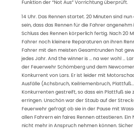
Funktion der “Not Aus” Vorrichtung überprüft.
14 Uhr. Das Rennen startet. 20 Minuten sind n
sein, dass das Rennen für die Fahrer angenehm i
Schluss des Rennen körperlich fertig. Nach 20 M
Fahrer noch kleinere Reparaturen an ihren Ren
Fahrer mit den meisten Gesamtrunden hat gewonn
jedes Jahr. And the winner is … na wer wohl … L
der Feuerwehr Schömberg und dem Newcomer Mark
Konkurrent von Lars. Er ist leider mit Motorsc
Ausfälle (Achsbruch, Keilriemenbruch, Plattfuß
Konkurrenten gestreift, so dass ein Plattfuß si
erringen. Unschön war der Staub auf der Streck
Feuerwehr gefragt ob sie in der Pause mit Wass
allen Fahrern ein faires Rennen attestieren. E
nicht mehr in Anspruch nehmen können. Sicher