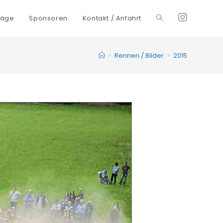
räge
Sponsoren
Kontakt / Anfahrt
Toggle
website
>
Rennen / Bilder
>
2015
search