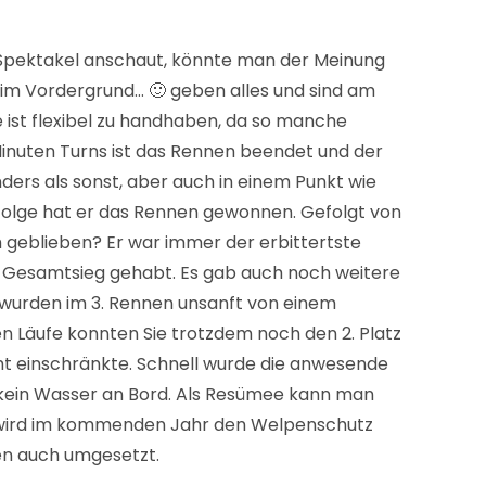
s Spektakel anschaut, könnte man der Meinung
er im Vordergrund… 🙂 geben alles und sind am
e ist flexibel zu handhaben, da so manche
inuten Turns ist das Rennen beendet und der
ers als sonst, aber auch in einem Punkt wie
n Folge hat er das Rennen gewonnen. Gefolgt von
 geblieben? Er war immer der erbittertste
en Gesamtsieg gehabt. Es gab auch noch weitere
 wurden im 3. Rennen unsanft von einem
en Läufe konnten Sie trotzdem noch den 2. Platz
ht einschränkte. Schnell wurde die anwesende
l kein Wasser an Bord. Als Resümee kann man
und wird im kommenden Jahr den Welpenschutz
en auch umgesetzt.